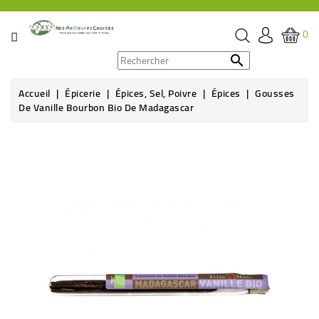
CATÉGORIE
0
PROMOS

Accueil
Épicerie
Épices, Sel, Poivre
Épices
Gousses
ÉPICERIE
De Vanille Bourbon Bio De Madagascar
THÉ,
CAFÉ
&
BOISSON
HYGIÈNE
SOINS
SANTÉ
BIEN-
ÊTRE