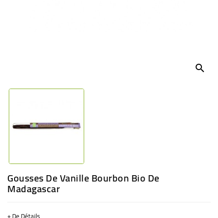
BÉBÉ
CULTUREL
search
Gousses De Vanille Bourbon Bio De
Madagascar
+ De Détails