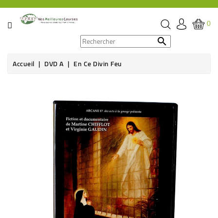
CATÉGORIE
0
PROMOS

Accueil
DVD A
En Ce Divin Feu
ÉPICERIE
THÉ,
CAFÉ
&
BOISSON
HYGIÈNE
SOINS
SANTÉ
BIEN-
ÊTRE