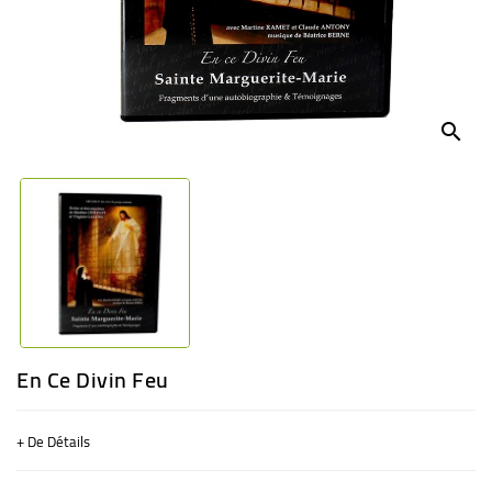
BÉBÉ
CULTUREL
search
En Ce Divin Feu
+ De Détails