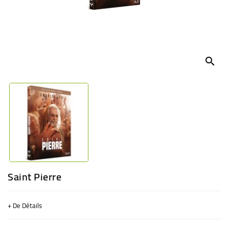
BÉBÉ
CULTUREL
search
Saint Pierre
+ De Détails