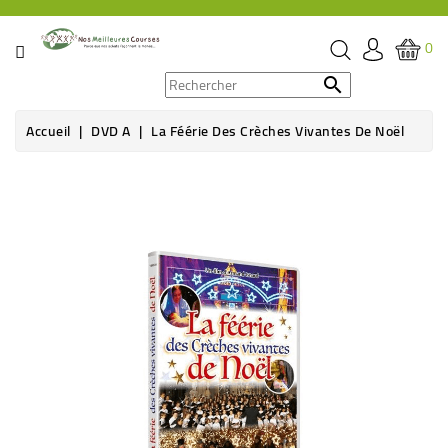
CATÉGORIE
0
PROMOS

Accueil
DVD A
La Féérie Des Crèches Vivantes De Noël
ÉPICERIE
THÉ,
CAFÉ
&
BOISSON
HYGIÈNE
SOINS
SANTÉ
BIEN-
ÊTRE