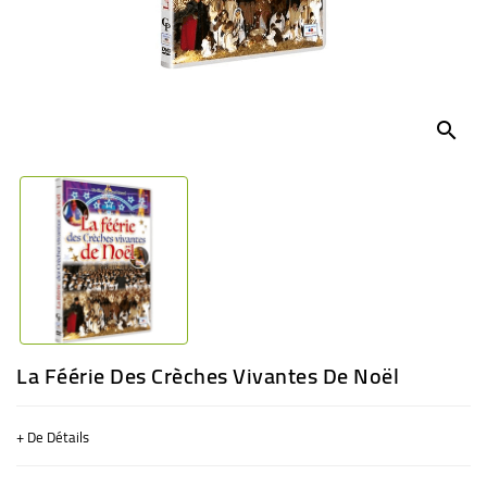
BÉBÉ
CULTUREL
search
La Féérie Des Crèches Vivantes De Noël
+ De Détails