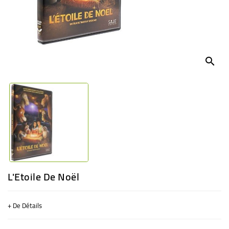
BÉBÉ
CULTUREL
search
L'Etoile De Noël
+ De Détails