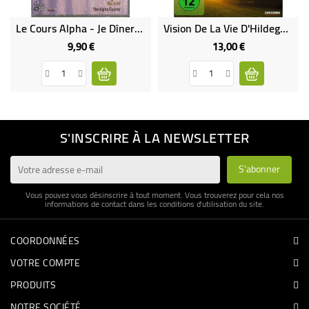
Le Cours Alpha - Je Dînerai Avec Toi
Vision De La Vie D'Hildegard Von (Blu-Ray) (occasion)
9,90 €
13,00 €
Prix
Prix
S'INSCRIRE À LA NEWSLETTER
Vous pouvez vous désinscrire à tout moment. Vous trouverez pour cela nos
informations de contact dans les conditions d'utilisation du site.
COORDONNÉES
VOTRE COMPTE
PRODUITS
NOTRE SOCIÉTÉ