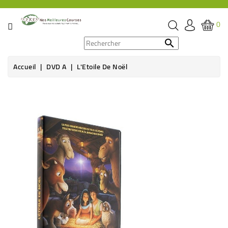
CATÉGORIE
0
PROMOS

Accueil
DVD A
L'Etoile De Noël
ÉPICERIE
Rupture de stock
THÉ,
CAFÉ
&
BOISSON
HYGIÈNE
SOINS
SANTÉ
BIEN-
ÊTRE