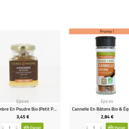
Promo !
Epices
Epices
Gingembre En Poudre Bio (petit Pot)
Cannelle En Bâtons Bio & Éq
3,45 €
2,84 €
Prix
Prix
Panier
Panier