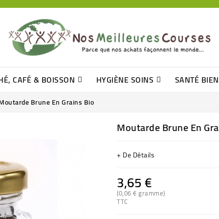
HÉ, CAFÉ & BOISSON
HYGIÈNE SOINS
SANTÉ BIE
Pâtisseries, Moelleux Et Cakes
Sucres En Morceaux, Bûchettes
Barre De Céréales, Pâte D\'amande
Tomates (purée, Coulis, Concentré....)
Levure De Bière Et Germe De Blé
Cotons
Tampo
Shampooin
Moutarde Brune En Grains Bio
Moutarde Brune En Gra
+ De Détails
3,65 €
(0,06 € gramme)
TTC