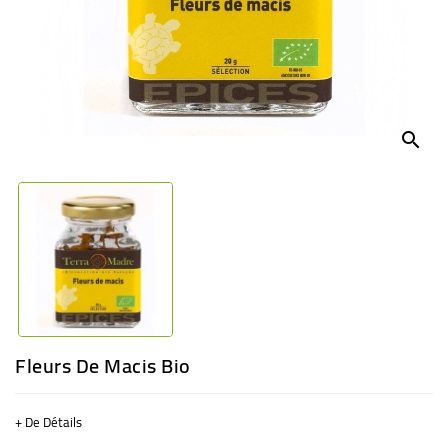
BÉBÉ
CULTUREL
search
Fleurs De Macis Bio
+ De Détails