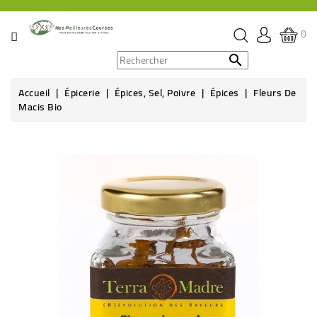
CATÉGORIE
0
PROMOS

Accueil
Épicerie
Épices, Sel, Poivre
Épices
Fleurs De
ÉPICERIE
Macis Bio
THÉ,
CAFÉ
&
BOISSON
HYGIÈNE
SOINS
SANTÉ
BIEN-
ÊTRE