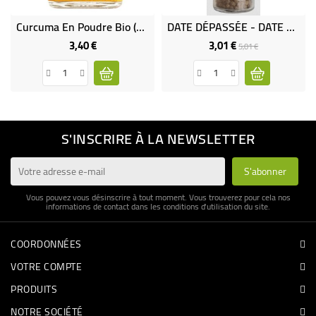
Curcuma En Poudre Bio (petit Pot)
DATE DÉPASSÉE - DATE DÉPASSÉE - Poivre Panniyoor Bio & Équitable
3,40 €
3,01 €
Prix
Prix
Prix
5,01 €
de
base
S'INSCRIRE À LA NEWSLETTER
Vous pouvez vous désinscrire à tout moment. Vous trouverez pour cela nos
informations de contact dans les conditions d'utilisation du site.
COORDONNÉES
VOTRE COMPTE
PRODUITS
NOTRE SOCIÉTÉ