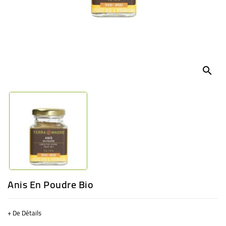
BÉBÉ
CULTUREL
search
Anis En Poudre Bio
+ De Détails