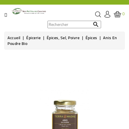
CATÉGORIE
0
PROMOS

Accueil
Épicerie
Épices, Sel, Poivre
Épices
Anis En
ÉPICERIE
Poudre Bio
THÉ,
CAFÉ
&
BOISSON
HYGIÈNE
SOINS
SANTÉ
BIEN-
ÊTRE