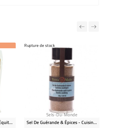
Rupture de stock
Sels-Du-Monde
Gingembre En Poudre Bio & Équitable - 800 G
Sel De Guérande & Épices - Cuisine Asiatique
Coriand