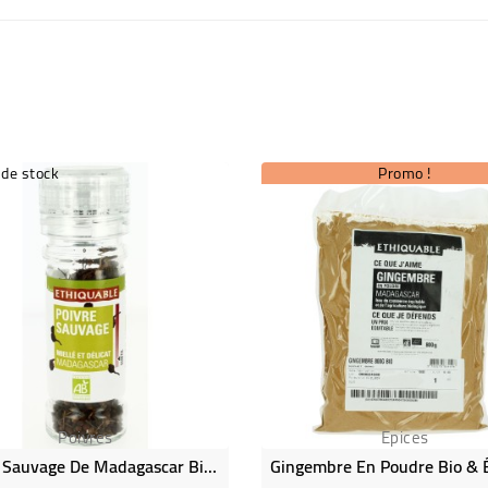
 de stock
Promo !
Poivres
Epices
Poivre Sauvage De Madagascar Bio & Équitable