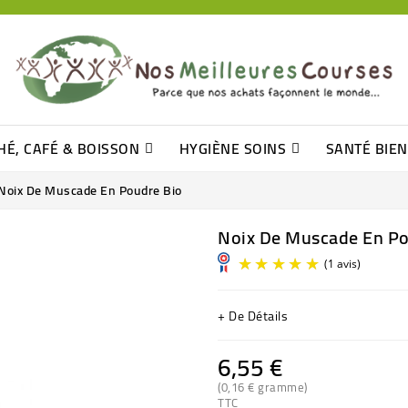
HÉ, CAFÉ & BOISSON
HYGIÈNE SOINS
SANTÉ BIE
Pâtisseries, Moelleux Et Cakes
Sucres En Morceaux, Bûchettes
Barre De Céréales, Pâte D\'amande
Tomates (purée, Coulis, Concentré....)
Levure De Bière Et Germe De Blé
Cotons
Tampo
Shampooin
Noix De Muscade En Poudre Bio
Noix De Muscade En Po
+ De Détails
6,55 €
(0,16 € gramme)
TTC