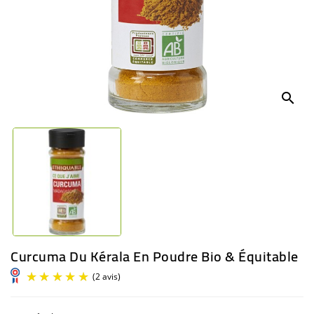
BÉBÉ
CULTUREL
search
Curcuma Du Kérala En Poudre Bio & Équitable