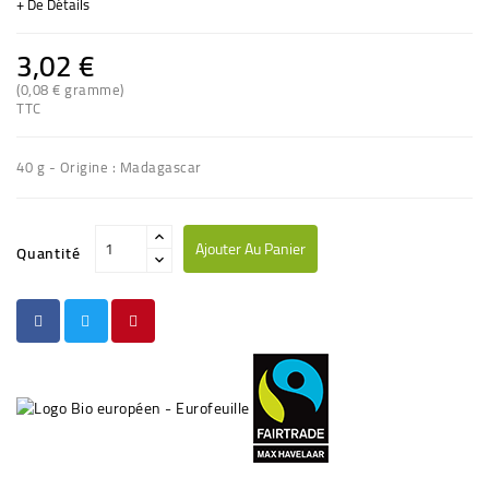
+ De Détails
3,02 €
(0,08 € gramme)
(2 avis)
TTC
40 g - Origine : Madagascar
Ajouter Au Panier
Quantité