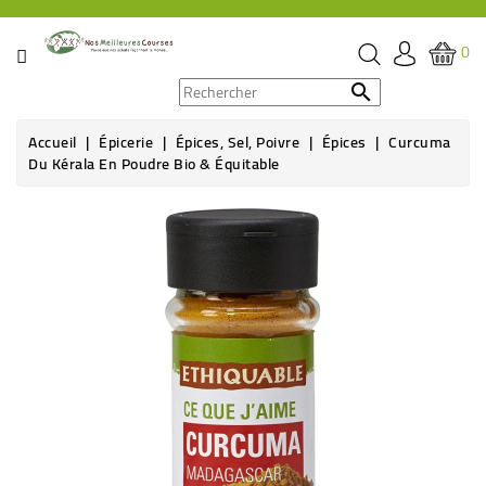
CATÉGORIE
0
PROMOS

Accueil
Épicerie
Épices, Sel, Poivre
Épices
Curcuma
ÉPICERIE
Du Kérala En Poudre Bio & Équitable
THÉ,
Promo !
CAFÉ
&
BOISSON
HYGIÈNE
SOINS
SANTÉ
BIEN-
ÊTRE