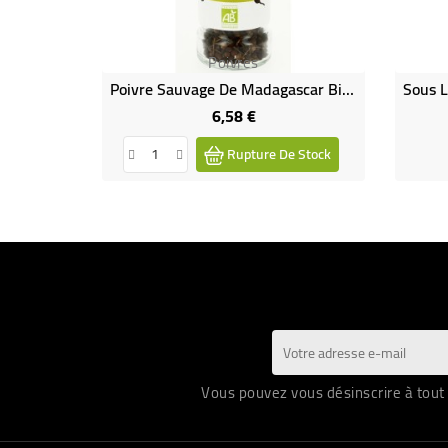
Poivres
Poivre Sauvage De Madagascar Bio & Équitable
6,58 €
Prix
Rupture De Stock
Vous pouvez vous désinscrire à tout 