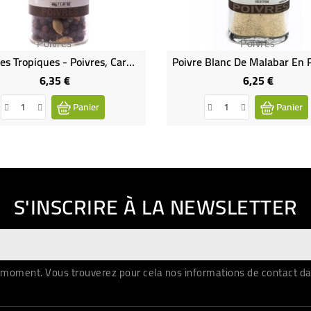
Poivres
Poivres
Sous Les Tropiques - Poivres, Cardamone & Cie Bio
6,35 €
6,25 €
Prix
Prix
Panier
Panier
S'INSCRIRE À LA NEWSLETTER
moment. Vous trouverez pour cela nos informations de contact dans 