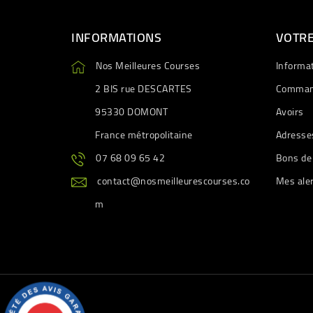
INFORMATIONS
VOTR
Nos Meilleures Courses
Informa
2 BIS rue DESCARTES
Comman
95330 DOMONT
Avoirs
France métropolitaine
Adresse
07 68 09 65 42
Bons de
contact@nosmeilleurescourses.co
Mes ale
m