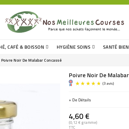
HÉ, CAFÉ & BOISSON
HYGIÈNE SOINS
SANTÉ BIE
Pâtisseries, Moelleux Et Cakes
Sucres En Morceaux, Bûchettes
Barre De Céréales, Pâte D\'amande
Tomates (purée, Coulis, Concentré....)
Levure De Bière Et Germe De Blé
Cotons
Tampo
Shampooin
Poivre Noir De Malabar Concassé
Poivre Noir De Malaba
+ De Détails
4,60 €
(0,12 € gramme)
TTC