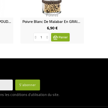
Poivres
Poivre Blanc De Malabar En POUDRE Bio
Poivre Blanc De Malabar En GRAINS Bio
6,90 €
Prix
Panier
les conditions d'utilisation du site.