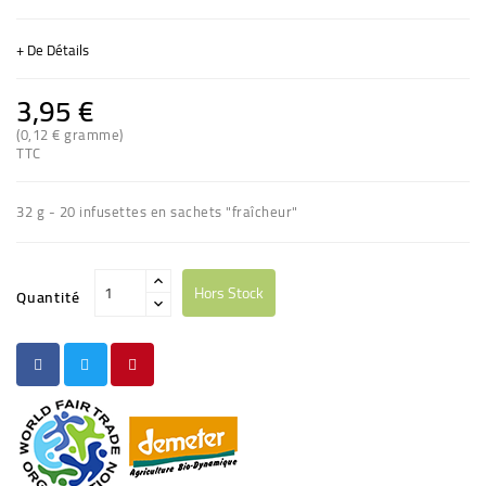
+ De Détails
3,95 €
(0,12 € gramme)
TTC
(1 avis)
32 g - 20 infusettes en sachets "fraîcheur"
Hors Stock
Quantité