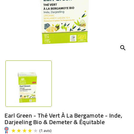
BÉBÉ
CULTUREL
search
Earl Green - Thé Vert À La Bergamote - Inde,
Darjeeling Bio & Demeter & Équitable