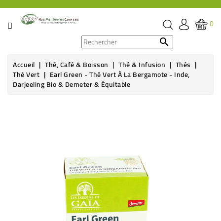
CATÉGORIE
0
PROMOS

Accueil
Thé, Café & Boisson
Thé & Infusion
Thés
ÉPICERIE
Thé Vert
Earl Green - Thé Vert À La Bergamote - Inde,
Darjeeling Bio & Demeter & Équitable
THÉ,
CAFÉ
Rupture de stock
&
BOISSON
HYGIÈNE
SOINS
SANTÉ
BIEN-
ÊTRE