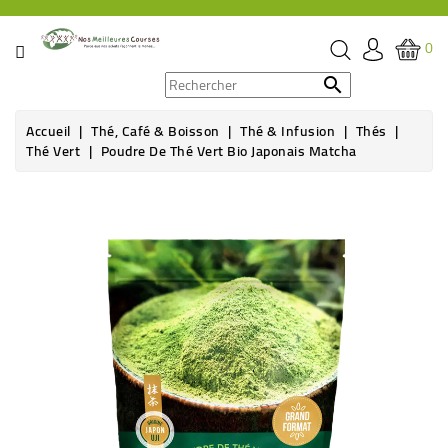
CATÉGORIE
0
PROMOS

Accueil
Thé, Café & Boisson
Thé & Infusion
Thés
ÉPICERIE
Thé Vert
Poudre De Thé Vert Bio Japonais Matcha
THÉ,
CAFÉ
&
BOISSON
HYGIÈNE
SOINS
SANTÉ
BIEN-
ÊTRE