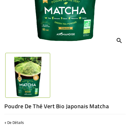
BÉBÉ
CULTUREL
search
Poudre De Thé Vert Bio Japonais Matcha
+ De Détails