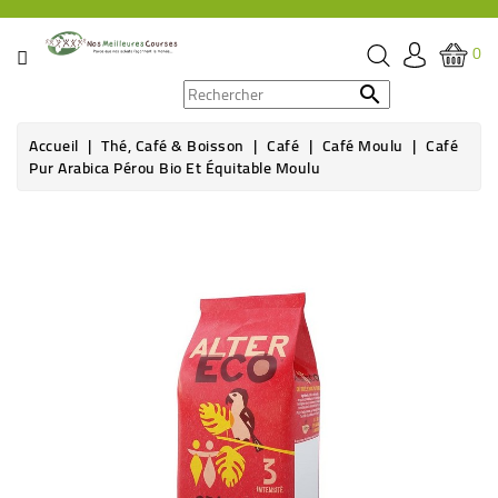
CATÉGORIE
0
PROMOS

Accueil
Thé, Café & Boisson
Café
Café Moulu
Café
ÉPICERIE
Pur Arabica Pérou Bio Et Équitable Moulu
THÉ,
CAFÉ
&
BOISSON
HYGIÈNE
SOINS
SANTÉ
BIEN-
ÊTRE