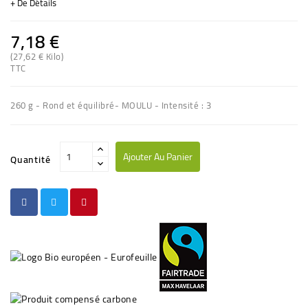
+ De Détails
7,18 €
(27,62 € Kilo)
(4 avis)
TTC
260 g - Rond et équilibré- MOULU - Intensité : 3
Ajouter Au Panier
Quantité