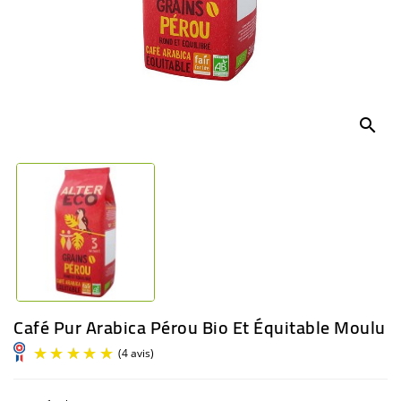
BÉBÉ
CULTUREL
search
Café Pur Arabica Pérou Bio Et Équitable Moulu