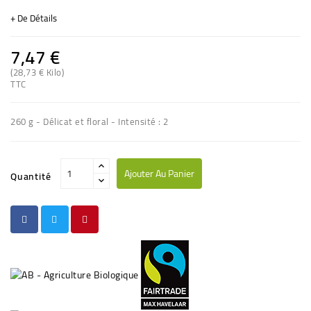
+ De Détails
7,47 €
(28,73 € Kilo)
TTC
(15 avis)
260 g - Délicat et floral - Intensité : 2
Ajouter Au Panier
Quantité