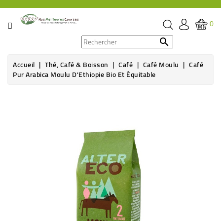
CATÉGORIE
0
PROMOS

Accueil
Thé, Café & Boisson
Café
Café Moulu
Café
ÉPICERIE
Pur Arabica Moulu D'Ethiopie Bio Et Équitable
THÉ,
CAFÉ
&
BOISSON
HYGIÈNE
SOINS
SANTÉ
BIEN-
ÊTRE