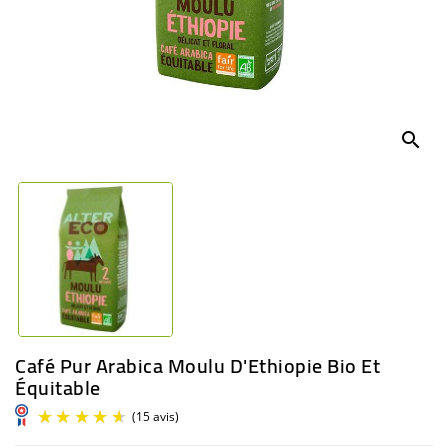
BÉBÉ
CULTUREL
search
Café Pur Arabica Moulu D'Ethiopie Bio Et
Équitable