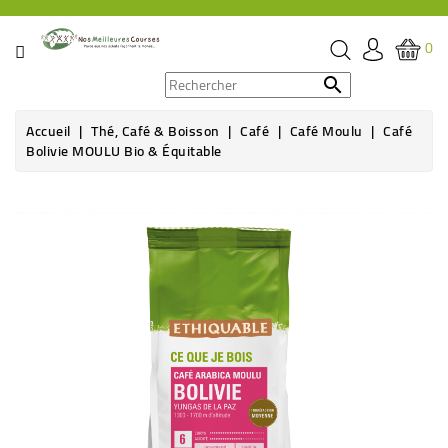
CATÉGORIE
0
PROMOS

Accueil
Thé, Café & Boisson
Café
Café Moulu
Café
ÉPICERIE
Bolivie MOULU Bio & Équitable
THÉ,
CAFÉ
&
BOISSON
HYGIÈNE
SOINS
SANTÉ
BIEN-
ÊTRE