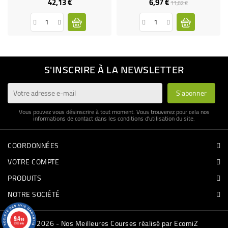
42,13 €
6,97 €
Prix
Prix
Prix
11,62 €
de
base
S'INSCRIRE À LA NEWSLETTER
Vous pouvez vous désinscrire à tout moment. Vous trouverez pour cela nos
informations de contact dans les conditions d'utilisation du site.
COORDONNÉES
VOTRE COMPTE
PRODUITS
NOTRE SOCIÉTÉ
9.4
/10
© 2026 - Nos Meilleures Courses réalisé par EcomiZ
3336 avis