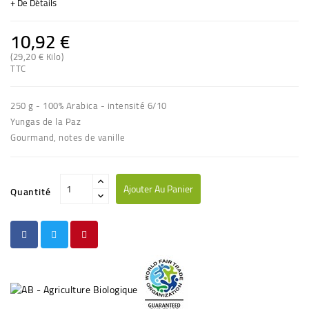
+ De Détails
10,92 €
(29,20 € Kilo)
(2 avis)
TTC
250 g - 100% Arabica - intensité 6/10
Yungas de la Paz
Gourmand, notes de vanille
Ajouter Au Panier
Quantité