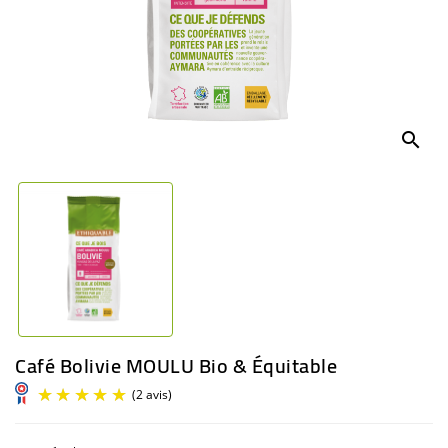
BÉBÉ
CULTUREL
search
Café Bolivie MOULU Bio & Équitable