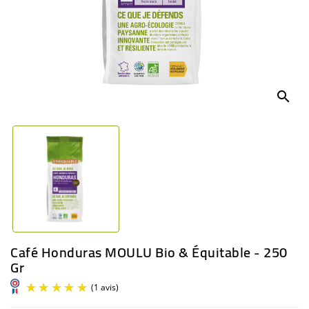
BÉBÉ
CULTUREL
search
Café Honduras MOULU Bio & Équitable - 250
Gr