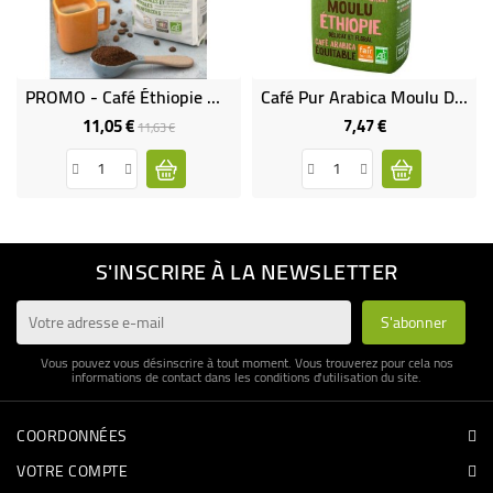
PROMO - Café Éthiopie Moka Wolayta MOULU Bio & Équitable
Café Pur Arabica Moulu D'Ethiopie Bio Et Équitable
11,05 €
7,47 €
Prix
Prix
Prix
11,63 €
de
base
S'INSCRIRE À LA NEWSLETTER
Vous pouvez vous désinscrire à tout moment. Vous trouverez pour cela nos
informations de contact dans les conditions d'utilisation du site.
COORDONNÉES
VOTRE COMPTE