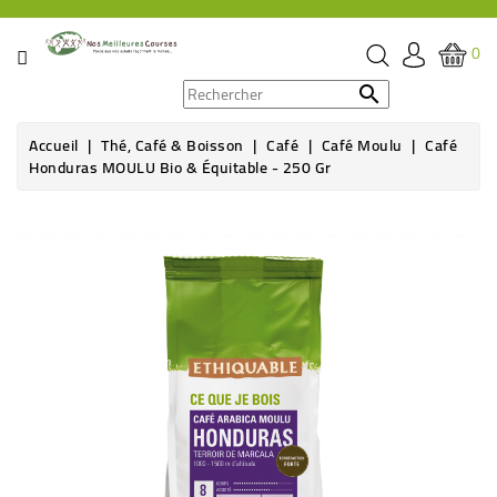
CATÉGORIE
0
PROMOS

Accueil
Thé, Café & Boisson
Café
Café Moulu
Café
ÉPICERIE
Honduras MOULU Bio & Équitable - 250 Gr
THÉ,
CAFÉ
&
BOISSON
HYGIÈNE
SOINS
SANTÉ
BIEN-
ÊTRE