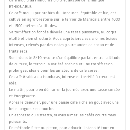
Café moulu du Honduras bio & équitable de la marque
ETHIQUABLE.
Ce café moulu pur arabica du Honduras, équitable et bio, est
cultivé en agroforesterie sur le terroir de Maracala entre 1000
et 1500 mètres d'altitudes.
Sa torréfaction foncée dévoile une tasse puissante, au corps
étoffé et bien structuré. Vous apprécierez ses arômes boisés
intenses, relevés par des notes gourmandes de cacao et de
fruits secs.
Son intensité 8/10 résulte d’un équilibre parfait entre l'altitude
de culture, le terroir, la variété arabica et une torréfaction
prolongée, idéale pour les amateurs de café corsé.
Ce café Arabica du Honduras, intense et torréfié à cœur, est
idéal :
Le matin, pour bien démarrer la journée avec une tasse corsée
et énergisante.
Après le déjeuner, pour une pause café riche en goût avec une
belle longueur en bouche.
En espresso ou ristretto, si vous aimez les cafés courts mais
puissants.
En méthode filtre ou piston, pour adoucir l’intensité tout en