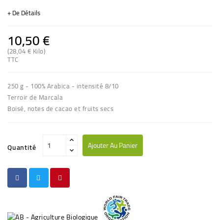
+ De Détails
10,50 €
(28,04 € Kilo)
TTC
(1 avis)
250 g - 100% Arabica - intensité 8/10
Terroir de Marcala
Boisé, notes de cacao et fruits secs
Ajouter Au Panier
Quantité