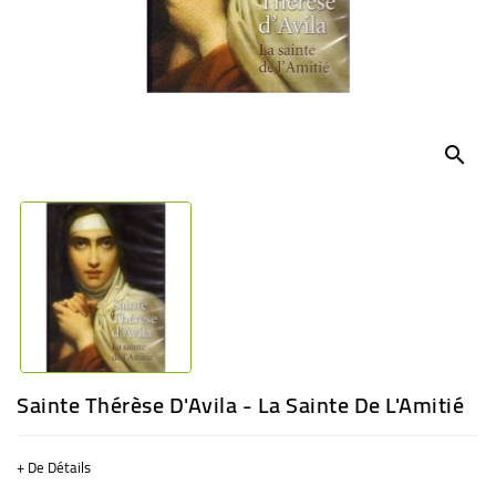
BÉBÉ
CULTUREL
search
Sainte Thérèse D'Avila - La Sainte De L'Amitié
+ De Détails