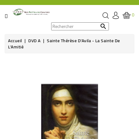
CATÉGORIE
0
PROMOS

Accueil
DVD A
Sainte Thérèse D'Avila - La Sainte De
ÉPICERIE
L'Amitié
THÉ,
Rupture de stock
CAFÉ
&
BOISSON
HYGIÈNE
SOINS
SANTÉ
BIEN-
ÊTRE