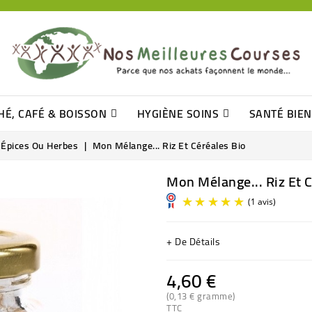
HÉ, CAFÉ & BOISSON
HYGIÈNE SOINS
SANTÉ BIE
Pâtisseries, Moelleux Et Cakes
Sucres En Morceaux, Bûchettes
Barre De Céréales, Pâte D\'amande
Tomates (purée, Coulis, Concentré....)
Levure De Bière Et Germe De Blé
Cotons
Tampo
Shampooin
Épices Ou Herbes
Mon Mélange... Riz Et Céréales Bio
Mon Mélange... Riz Et C
+ De Détails
4,60 €
(0,13 € gramme)
TTC