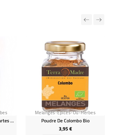
rbes
Melanges-Epices-Ou-Herbes
Mela
Mon Mélange... Quiches Et Tartes Bio
Poudre De Colombo Bio
3,95 €
Prix