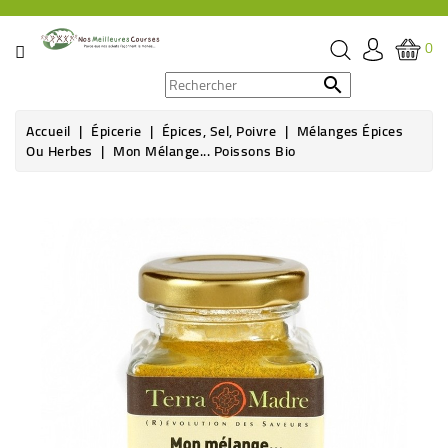
CATÉGORIE
0
PROMOS

Accueil
Épicerie
Épices, Sel, Poivre
Mélanges Épices
ÉPICERIE
Ou Herbes
Mon Mélange... Poissons Bio
THÉ,
CAFÉ
&
BOISSON
HYGIÈNE
SOINS
SANTÉ
BIEN-
ÊTRE