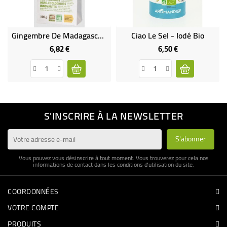
Gingembre De Madagascar Bio & Équitable En Sachet
Ciao Le Sel - Iodé Bio
6,82 €
6,50 €
Prix
Prix
S'INSCRIRE À LA NEWSLETTER
Vous pouvez vous désinscrire à tout moment. Vous trouverez pour cela nos
informations de contact dans les conditions d'utilisation du site.
COORDONNÉES
VOTRE COMPTE
PRODUITS