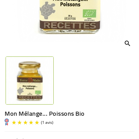
BÉBÉ
CULTUREL
search
Mon Mélange... Poissons Bio