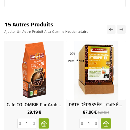
15 Autres Produits
Ajouter Un Autre Produit À La Gamme Hebdomadaire
-40%
Prix Réduit
Café COLOMBIE Pur Arabica En Grains Bio Et Équitable - 1 Kg
DATE DÉPASSÉE - Café Éthiopie Moka Wolayta GRAINS Bio & Équitable VRAC RHD 3.25 Kg
29,19 €
87,96 €
Prix
Prix
Prix
146,60 €
de
base