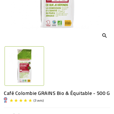
BÉBÉ
CULTUREL
search
Café Colombie GRAINS Bio & Équitable - 500 G