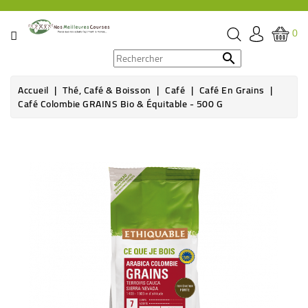
CATÉGORIE
0
PROMOS

Accueil
Thé, Café & Boisson
Café
Café En Grains
ÉPICERIE
Café Colombie GRAINS Bio & Équitable - 500 G
THÉ,
CAFÉ
&
BOISSON
HYGIÈNE
SOINS
SANTÉ
BIEN-
ÊTRE