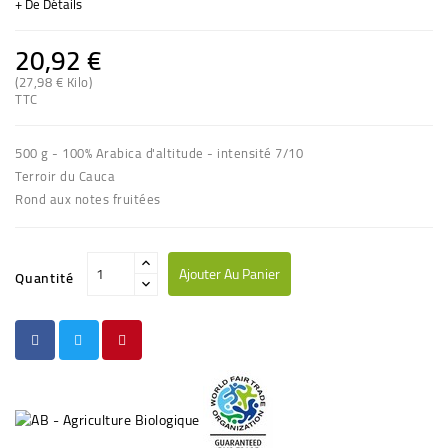
+ De Détails
20,92 €
(27,98 € Kilo)
(3 avis)
TTC
500 g - 100% Arabica d'altitude - intensité 7/10
Terroir du Cauca
Rond aux notes fruitées
Ajouter Au Panier
Quantité