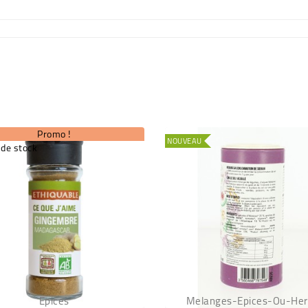
Promo !
NOUVEAU
 de stock
Epices
Melanges-Epices-Ou-He