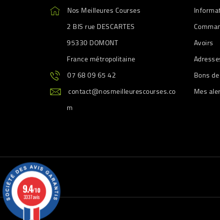
Nos Meilleures Courses
Informa
2 BIS rue DESCARTES
Comman
95330 DOMONT
Avoirs
France métropolitaine
Adresse
07 68 09 65 42
Bons de
contact@nosmeilleurescourses.co
Mes ale
m
9.4
/10
3337 avis