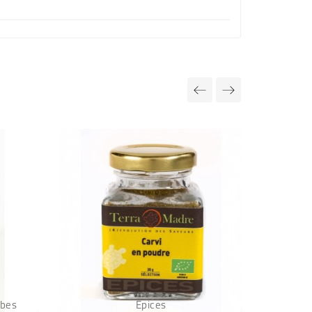
rbes
Epices