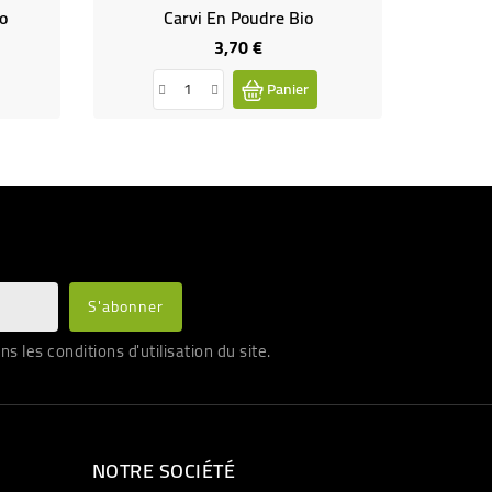
o
Carvi En Poudre Bio
Piment 
3,70 €
Prix
Panier
les conditions d'utilisation du site.
NOTRE SOCIÉTÉ