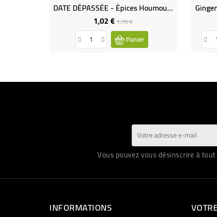
DATE DÉPASSÉE - Épices Houmous BIO
1,02 €
Prix
Prix
1,70 €
de
Panier
base
Vous pouvez vous désinscrire à tout 
INFORMATIONS
VOTR