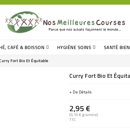
HÉ, CAFÉ & BOISSON
HYGIÈNE SOINS
SANTÉ BIE
Pâtisseries, Moelleux Et Cakes
Sucres En Morceaux, Bûchettes
Barre De Céréales, Pâte D\'amande
Tomates (purée, Coulis, Concentré....)
Levure De Bière Et Germe De Blé
Cotons
Tampo
Shampooin
Curry Fort Bio Et Équitable
Curry Fort Bio Et Équit
+ De Détails
2,95 €
(0,10 € gramme)
TTC