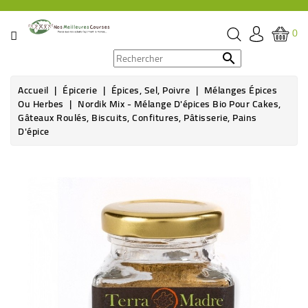
CATÉGORIE
0
PROMOS

Accueil
Épicerie
Épices, Sel, Poivre
Mélanges Épices
ÉPICERIE
Ou Herbes
Nordik Mix - Mélange D'épices Bio Pour Cakes,
Gâteaux Roulés, Biscuits, Confitures, Pâtisserie, Pains
THÉ,
D'épice
CAFÉ
&
Rupture de stock
BOISSON
HYGIÈNE
SOINS
SANTÉ
BIEN-
ÊTRE