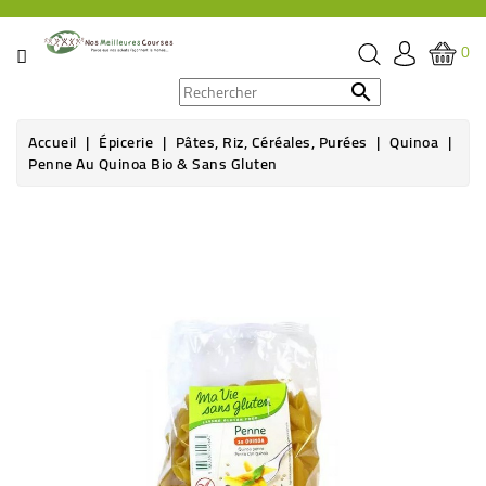
CATÉGORIE
0
PROMOS

Accueil
Épicerie
Pâtes, Riz, Céréales, Purées
Quinoa
ÉPICERIE
Penne Au Quinoa Bio & Sans Gluten
THÉ,
CAFÉ
&
BOISSON
HYGIÈNE
SOINS
SANTÉ
BIEN-
ÊTRE