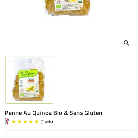
BÉBÉ
CULTUREL
search
Penne Au Quinoa Bio & Sans Gluten