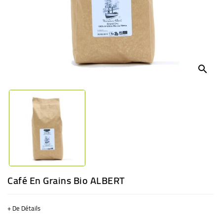
BÉBÉ
CULTUREL
search
Café En Grains Bio ALBERT
+ De Détails