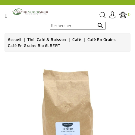
CATÉGORIE
0
PROMOS

Accueil
Thé, Café & Boisson
Café
Café En Grains
ÉPICERIE
Café En Grains Bio ALBERT
THÉ,
Rupture de stock
CAFÉ
&
BOISSON
HYGIÈNE
SOINS
SANTÉ
BIEN-
ÊTRE