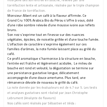
interpelle dès son entrée en bouche, révélée par une
torréfaction lente et artisanale, réalisée par le triple champion
de France de torréfaction.
Monsieur Albert est un café à la flaveur affirmée. Ce
Grand Cru 100% Arabica Bio du Pérou s’offre à vous, doté
d’une robe sombre relevée d’une mousse ivoire aux reflets
bruns.
Son nez s’exprime tout en finesse sur des nuances
végétales, épicées, de noisette grillée et d’une touche fumée.
L’olfaction de caractère s’exprime également sur ces
familles d’arômes, la note fumée laissant place au grillé du
café.
Ce profil aromatique s’harmonise à la structure en bouche,
l’entrée est fraîche et légèrement acidulée, Le milieu de
bouche est rond et velouté, la dégustation se termine sur
une persistance gustative longue, délicatement
accompagnée d’une douce amertume. Plus tard, une
rémanence dévoile de nouveau le grillé du café.
La note donnée par les évaluateurs est de 4.7 sur 5. Les tests
et analyses gustatives sont réalisé par Jean Christophe
Lebrument (Analyste de flaveurs)
Nos cafés sont réalisés par Sébastien et Véda :