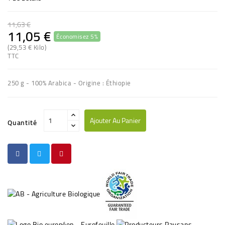
11,63 €
11,05 €
Économisez 5%
(29,53 € Kilo)
TTC
250 g - 100% Arabica - Origine : Éthiopie
Ajouter Au Panier
Quantité