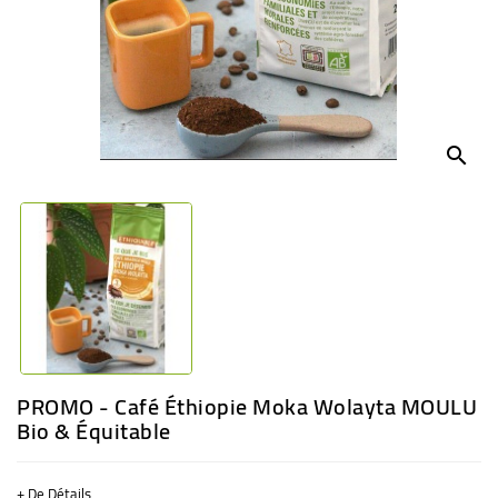
BÉBÉ
CULTUREL
search
PROMO - Café Éthiopie Moka Wolayta MOULU
Bio & Équitable
+ De Détails