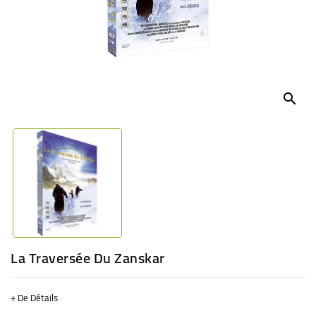
BÉBÉ
CULTUREL
search
La Traversée Du Zanskar
+ De Détails