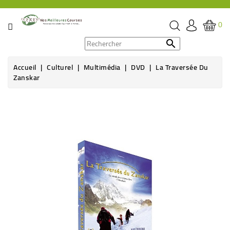
CATÉGORIE
0
PROMOS

Accueil
Culturel
Multimédia
DVD
La Traversée Du
ÉPICERIE
Zanskar
THÉ,
Rupture de stock
CAFÉ
&
BOISSON
HYGIÈNE
SOINS
SANTÉ
BIEN-
ÊTRE