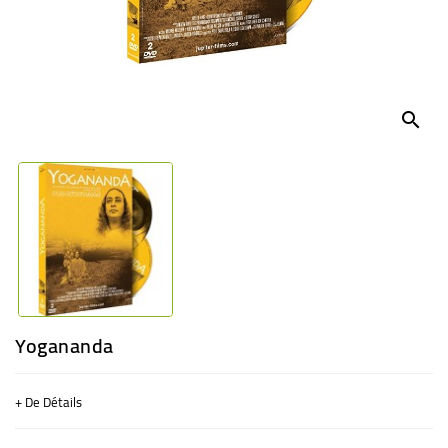
BÉBÉ
CULTUREL
search
Yogananda
+ De Détails