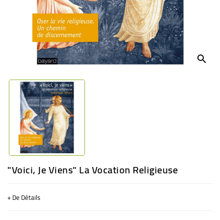
BÉBÉ
CULTUREL
search
"Voici, Je Viens" La Vocation Religieuse
+ De Détails