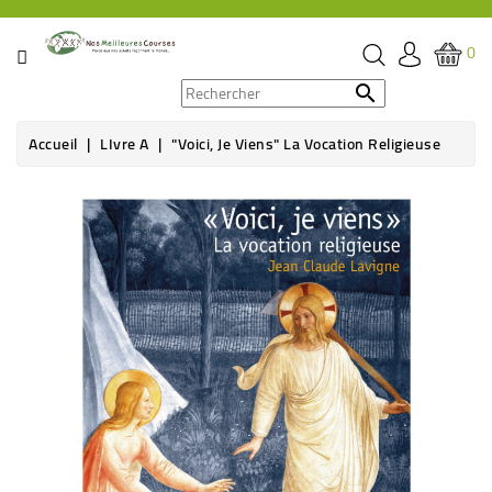
CATÉGORIE
0
PROMOS

Accueil
LIvre A
"Voici, Je Viens" La Vocation Religieuse
ÉPICERIE
THÉ,
CAFÉ
&
BOISSON
HYGIÈNE
SOINS
SANTÉ
BIEN-
ÊTRE